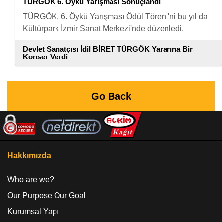
TÜRGÖK 6. Öykü Yarışması Sonuçlandı
TÜRGÖK, 6. Öykü Yarışması Ödül Töreni'ni bu yıl da
Kültürpark İzmir Sanat Merkezi'nde düzenledi.
Devlet Sanatçısı İdil BİRET TÜRGÖK Yararına Bir
Konser Verdi
Go Back
Hakkımızda
Who are we?
Our Purpose Our Goal
Kurumsal Yapı