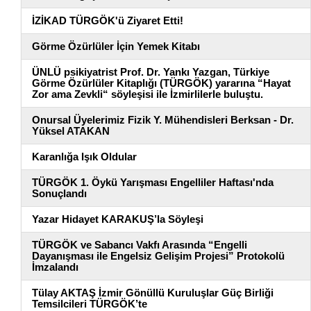
İZİKAD TÜRGÖK'ü Ziyaret Etti!
Görme Özürlüler İçin Yemek Kitabı
ÜNLÜ psikiyatrist Prof. Dr. Yankı Yazgan, Türkiye
Görme Özürlüler Kitaplığı (TÜRGÖK) yararına “Hayat
Zor ama Zevkli“ söyleşisi ile İzmirlilerle buluştu.
Onursal Üyelerimiz Fizik Y. Mühendisleri Berksan - Dr.
Yüksel ATAKAN
Karanlığa Işık Oldular
TÜRGÖK 1. Öykü Yarışması Engelliler Haftası'nda
Sonuçlandı
Yazar Hidayet KARAKUŞ’la Söyleşi
TÜRGÖK ve Sabancı Vakfı Arasında “Engelli
Dayanışması ile Engelsiz Gelişim Projesi” Protokolü
İmzalandı
Tülay AKTAŞ İzmir Gönüllü Kuruluşlar Güç Birliği
Temsilcileri TÜRGÖK’te