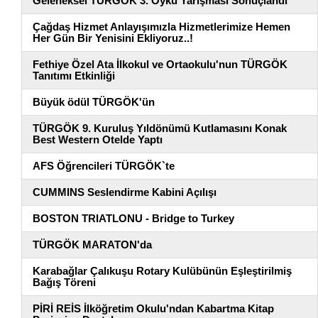
Geleneksel TÜRGÖK 3. Öykü Yarışması Sonuçlandı
Çağdaş Hizmet Anlayışımızla Hizmetlerimize Hemen
Her Gün Bir Yenisini Ekliyoruz..!
Fethiye Özel Ata İlkokul ve Ortaokulu'nun TÜRGÖK
Tanıtımı Etkinliği
Büyük ödül TÜRGÖK'ün
TÜRGÖK 9. Kuruluş Yıldönümü Kutlamasını Konak
Best Western Otelde Yaptı
AFS Öğrencileri TÜRGÖK`te
CUMMINS Seslendirme Kabini Açılışı
BOSTON TRIATLONU - Bridge to Turkey
TÜRGÖK MARATON'da
Karabağlar Çalıkuşu Rotary Kulübünün Eşleştirilmiş
Bağış Töreni
PİRİ REİS İlköğretim Okulu'ndan Kabartma Kitap