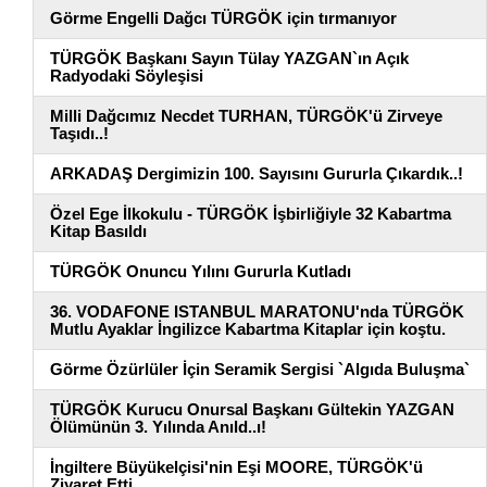
Görme Engelli Dağcı TÜRGÖK için tırmanıyor
TÜRGÖK Başkanı Sayın Tülay YAZGAN`ın Açık
Radyodaki Söyleşisi
Milli Dağcımız Necdet TURHAN, TÜRGÖK'ü Zirveye
Taşıdı..!
ARKADAŞ Dergimizin 100. Sayısını Gururla Çıkardık..!
Özel Ege İlkokulu - TÜRGÖK İşbirliğiyle 32 Kabartma
Kitap Basıldı
TÜRGÖK Onuncu Yılını Gururla Kutladı
36. VODAFONE ISTANBUL MARATONU'nda TÜRGÖK
Mutlu Ayaklar İngilizce Kabartma Kitaplar için koştu.
Görme Özürlüler İçin Seramik Sergisi `Algıda Buluşma`
TÜRGÖK Kurucu Onursal Başkanı Gültekin YAZGAN
Ölümünün 3. Yılında Anıld..ı!
İngiltere Büyükelçisi'nin Eşi MOORE, TÜRGÖK'ü
Ziyaret Etti