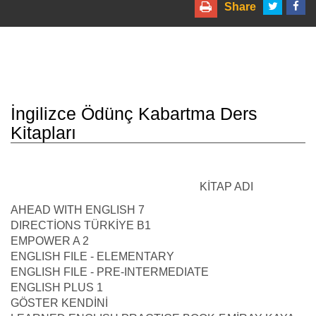
Share
İngilizce Ödünç Kabartma Ders
Kitapları
KİTAP ADI
AHEAD WITH ENGLISH 7
DIRECTİONS TÜRKİYE B1
EMPOWER A 2
ENGLISH FILE - ELEMENTARY
ENGLISH FILE - PRE-INTERMEDIATE
ENGLISH PLUS 1
GÖSTER KENDİNİ