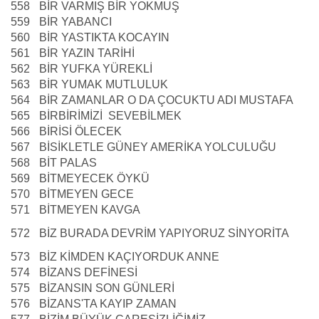
558
BİR VARMIŞ BİR YOKMUŞ
559
BİR YABANCI
560
BİR YASTIKTA KOCAYIN
561
BİR YAZIN TARİHİ
562
BİR YUFKA YÜREKLİ
563
BİR YUMAK MUTLULUK
564
BİR ZAMANLAR O DA ÇOCUKTU ADI MUSTAFA
565
BİRBİRİMİZİ SEVEBİLMEK
566
BİRİSİ ÖLECEK
567
BİSİKLETLE GÜNEY AMERİKA YOLCULUĞU
568
BİT PALAS
569
BİTMEYECEK ÖYKÜ
570
BİTMEYEN GECE
571
BİTMEYEN KAVGA
572
BİZ BURADA DEVRİM YAPIYORUZ SİNYORİTA
573
BİZ KİMDEN KAÇIYORDUK ANNE
574
BİZANS DEFİNESİ
575
BİZANSIN SON GÜNLERİ
576
BİZANS'TA KAYIP ZAMAN