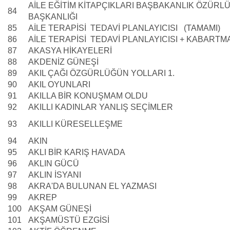
AİLE EĞİTİM KİTAPÇIKLARI BAŞBAKANLIK ÖZÜRL
84
BAŞKANLIĞI
85
AİLE TERAPİSİ TEDAVİ PLANLAYICISI (TAMAMI)
86
AİLE TERAPİSİ TEDAVİ PLANLAYICISI + KABARTM
87
AKASYA HİKAYELERİ
88
AKDENİZ GÜNEŞİ
89
AKIL ÇAĞI ÖZGÜRLÜĞÜN YOLLARI 1.
90
AKIL OYUNLARI
91
AKILLA BİR KONUŞMAM OLDU
92
AKILLI KADINLAR YANLIŞ SEÇİMLER
93
AKILLI KÜRESELLEŞME
94
AKIN
95
AKLI BİR KARIŞ HAVADA
96
AKLIN GÜCÜ
97
AKLIN İSYANI
98
AKRA'DA BULUNAN EL YAZMASI
99
AKREP
100
AKŞAM GÜNEŞİ
101
AKŞAMÜSTÜ EZGİSİ