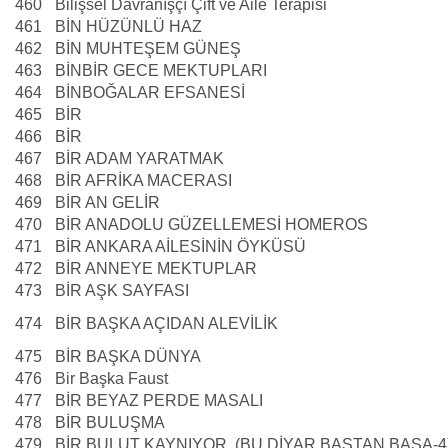
460
Bilişsel Davranışçı Çift ve Aile Terapisi
461
BİN HÜZÜNLÜ HAZ
462
BİN MUHTEŞEM GÜNEŞ
463
BİNBİR GECE MEKTUPLARI
464
BİNBOĞALAR EFSANESİ
465
BİR
466
BİR
467
BİR ADAM YARATMAK
468
BİR AFRİKA MACERASI
469
BİR AN GELİR
470
BİR ANADOLU GÜZELLEMESİ HOMEROS
471
BİR ANKARA AİLESİNİN ÖYKÜSÜ
472
BİR ANNEYE MEKTUPLAR
473
BİR AŞK SAYFASI
474
BİR BAŞKA AÇIDAN ALEVİLİK
475
BİR BAŞKA DÜNYA
476
Bir Başka Faust
477
BİR BEYAZ PERDE MASALI
478
BİR BULUŞMA
479
BİR BULUT KAYNIYOR (BU DİYAR BAŞTAN BAŞA-4