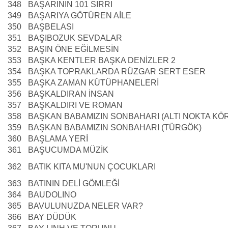
348
BAŞARININ 101 SIRRI
349
BAŞARIYA GÖTÜREN AİLE
350
BAŞBELASI
351
BAŞIBOZUK SEVDALAR
352
BAŞIN ÖNE EĞİLMESİN
353
BAŞKA KENTLER BAŞKA DENİZLER 2
354
BAŞKA TOPRAKLARDA RÜZGAR SERT ESER
355
BAŞKA ZAMAN KÜTÜPHANELERİ
356
BAŞKALDIRAN İNSAN
357
BAŞKALDIRI VE ROMAN
358
BAŞKAN BABAMIZIN SONBAHARI (ALTI NOKTA KÖ
359
BAŞKAN BABAMIZIN SONBAHARI (TÜRGÖK)
360
BAŞLAMA YERİ
361
BAŞUCUMDA MÜZİK
362
BATIK KITA MU'NUN ÇOCUKLARI
363
BATININ DELİ GÖMLEĞİ
364
BAUDOLINO
365
BAVULUNUZDA NELER VAR?
366
BAY DÜDÜK