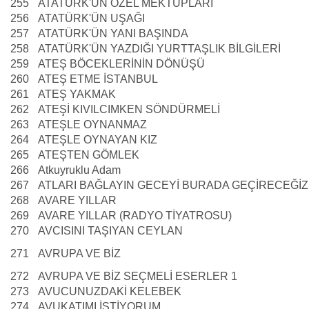
255
ATATÜRK'ÜN ÖZEL MEKTUPLARI
256
ATATÜRK'ÜN UŞAĞI
257
ATATÜRK'ÜN YANI BAŞINDA
258
ATATÜRK'ÜN YAZDIĞI YURTTAŞLIK BİLGİLERİ
259
ATEŞ BÖCEKLERİNİN DÖNÜŞÜ
260
ATEŞ ETME İSTANBUL
261
ATEŞ YAKMAK
262
ATEŞİ KIVILCIMKEN SÖNDÜRMELİ
263
ATEŞLE OYNANMAZ
264
ATEŞLE OYNAYAN KIZ
265
ATEŞTEN GÖMLEK
266
Atkuyruklu Adam
267
ATLARI BAĞLAYIN GECEYİ BURADA GEÇİRECEĞİZ
268
AVARE YILLAR
269
AVARE YILLAR (RADYO TİYATROSU)
270
AVCISINI TAŞIYAN CEYLAN
271
AVRUPA VE BİZ
272
AVRUPA VE BİZ SEÇMELİ ESERLER 1
273
AVUCUNUZDAKİ KELEBEK
274
AVUKATIMI İSTİYORUM