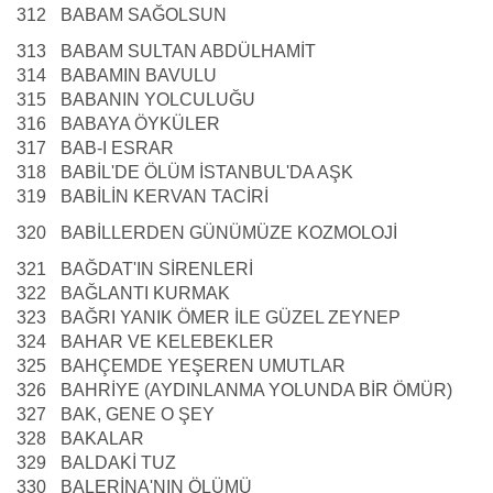
312
BABAM SAĞOLSUN
313
BABAM SULTAN ABDÜLHAMİT
314
BABAMIN BAVULU
315
BABANIN YOLCULUĞU
316
BABAYA ÖYKÜLER
317
BAB-I ESRAR
318
BABİL'DE ÖLÜM İSTANBUL'DA AŞK
319
BABİLİN KERVAN TACİRİ
320
BABİLLERDEN GÜNÜMÜZE KOZMOLOJİ
321
BAĞDAT'IN SİRENLERİ
322
BAĞLANTI KURMAK
323
BAĞRI YANIK ÖMER İLE GÜZEL ZEYNEP
324
BAHAR VE KELEBEKLER
325
BAHÇEMDE YEŞEREN UMUTLAR
326
BAHRİYE (AYDINLANMA YOLUNDA BİR ÖMÜR)
327
BAK, GENE O ŞEY
328
BAKALAR
329
BALDAKİ TUZ
330
BALERİNA'NIN ÖLÜMÜ