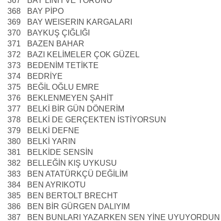
367
BAY LINH VE TORUNU
368
BAY PİPO
369
BAY WEISERIN KARGALARI
370
BAYKUŞ ÇIĞLIĞI
371
BAZEN BAHAR
372
BAZI KELİMELER ÇOK GÜZEL
373
BEDENİM TETİKTE
374
BEDRİYE
375
BEĞİL OĞLU EMRE
376
BEKLENMEYEN ŞAHİT
377
BELKİ BİR GÜN DÖNERİM
378
BELKİ DE GERÇEKTEN İSTİYORSUN
379
BELKİ DEFNE
380
BELKİ YARIN
381
BELKİDE SENSİN
382
BELLEĞİN KIŞ UYKUSU
383
BEN ATATÜRKÇÜ DEĞİLİM
384
BEN AYRIKOTU
385
BEN BERTOLT BRECHT
386
BEN BİR GÜRGEN DALIYIM
387
BEN BUNLARI YAZARKEN SEN YİNE UYUYORDUN