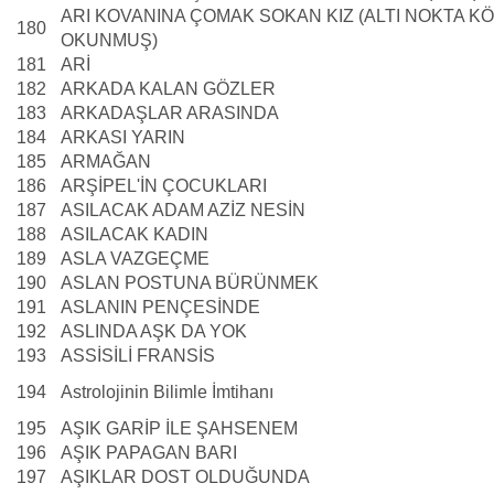
ARI KOVANINA ÇOMAK SOKAN KIZ (ALTI NOKTA 
180
OKUNMUŞ)
181
ARİ
182
ARKADA KALAN GÖZLER
183
ARKADAŞLAR ARASINDA
184
ARKASI YARIN
185
ARMAĞAN
186
ARŞİPEL'İN ÇOCUKLARI
187
ASILACAK ADAM AZİZ NESİN
188
ASILACAK KADIN
189
ASLA VAZGEÇME
190
ASLAN POSTUNA BÜRÜNMEK
191
ASLANIN PENÇESİNDE
192
ASLINDA AŞK DA YOK
193
ASSİSİLİ FRANSİS
194
Astrolojinin Bilimle İmtihanı
195
AŞIK GARİP İLE ŞAHSENEM
196
AŞIK PAPAGAN BARI
197
AŞIKLAR DOST OLDUĞUNDA