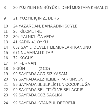
8
20.YÜZYILIN EN BÜYÜK LİDERİ MUSTAFA KEMAL (1
9
21. YÜZYIL İÇİN 21 DERS
10
24 YAZARDAN, BANA ADINI SÖYLE
11
26. KİLOMETRE
12
30+ YALNIZLIĞA VEDA
13
41 KADIN 41 ÖYKÜ
14
657 SAYILI DEVLET MEMURLARI KANUNU
15
671 NUMARALI KİTAP
16
72. KOĞUŞ
17
74. FERMAN
18
8.GÜN (2 CD)
19
99 SAYFADA AĞRISIZ YAŞAM
20
99 SAYFADA ALZHEIMER PARKINSON
21
99 SAYFADA BEBEKLİKTEN ÇOCUKLUĞA
22
99 SAYFADA BEL FITIĞI VE BEL AĞRISI
23
99 SAYFADA GÖZ SAĞLIĞI
24
99 SAYFADA İSTANBUL DEPREMİ