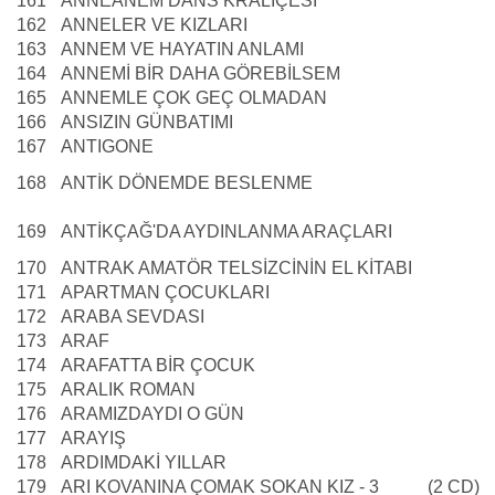
161
ANNEANEM DANS KRALİÇESİ
162
ANNELER VE KIZLARI
163
ANNEM VE HAYATIN ANLAMI
164
ANNEMİ BİR DAHA GÖREBİLSEM
165
ANNEMLE ÇOK GEÇ OLMADAN
166
ANSIZIN GÜNBATIMI
167
ANTIGONE
168
ANTİK DÖNEMDE BESLENME
169
ANTİKÇAĞ'DA AYDINLANMA ARAÇLARI
170
ANTRAK AMATÖR TELSİZCİNİN EL KİTABI
171
APARTMAN ÇOCUKLARI
172
ARABA SEVDASI
173
ARAF
174
ARAFATTA BİR ÇOCUK
175
ARALIK ROMAN
176
ARAMIZDAYDI O GÜN
177
ARAYIŞ
178
ARDIMDAKİ YILLAR
179
ARI KOVANINA ÇOMAK SOKAN KIZ - 3 (2 CD)