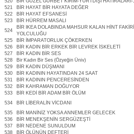
520
BİR GÜZEL GURBET KIRIM-YURTDIŞI HATIRALARI-
521
BİR HAYAT BİR HAYATA DEĞER
522
BİR HAYAT EFSANESİ
523
BİR HÜRREM MASALI
BİR IKEA DOLABINDA MAHSUR KALAN HİNT FAKİR
524
YOLCULUĞU
525
BİR İMPARATORLUK ÇÖKERKEN
526
BİR KADIN BİR ERKEK BİR LEVREK İSKELETİ
527
BİR KADIN BİR SES
528
Bir Kadın Bir Ses (Özyeğin Üniv)
529
BİR KADIN DÜŞMANI
530
BİR KADININ HAYATINDAN 24 SAAT
531
BİR KADININ PENCERESİNDEN
532
BİR KAHRAMAN DOĞUYOR
533
BİR KEDİ BİR ADAM BİR ÖLÜM
534
BİR LİBERALİN VİCDANI
535
BİR MANİNİZ YOKSA ANNEMLER GELECEK
536
BİR MENEKŞENİN SERGÜZEŞTİ
537
BİR NEDENE SUNULDUM
538
BİR ÖLÜNÜN DEFTERİ