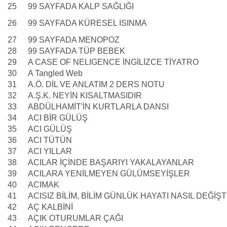
25
99 SAYFADA KALP SAĞLIĞI
26
99 SAYFADA KÜRESEL ISINMA
27
99 SAYFADA MENOPOZ
28
99 SAYFADA TÜP BEBEK
29
A CASE OF NELIGENCE İNGİLİZCE TİYATRO
30
A Tangled Web
31
A.Ö. DİL VE ANLATIM 2 DERS NOTU
32
A.Ş.K. NEYİN KISALTMASIDIR
33
ABDÜLHAMİT'İN KURTLARLA DANSI
34
ACI BİR GÜLÜŞ
35
ACI GÜLÜŞ
36
ACI TÜTÜN
37
ACI YILLAR
38
ACILAR İÇİNDE BAŞARIYI YAKALAYANLAR
39
ACILARA YENİLMEYEN GÜLÜMSEYİŞLER
40
ACIMAK
41
ACISIZ BİLİM, BİLİM GÜNLÜK HAYATI NASIL DEĞİŞ
42
AÇ KALBİNİ
43
AÇIK OTURUMLAR ÇAĞI