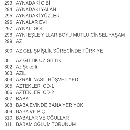
293
AYNADAKİ GİBİ
294
AYNADAKİ YALAN
295
AYNADAKİ YÜZLER
296
AYNALAR EVİ
297
AYNALI GÖL
298
AYNI EŞLE YILLAR BOYU MUTLU CİNSEL YAŞAM
299
AZ
300
AZ GELİŞMİŞLİK SÜRECİNDE TÜRKİYE
301
AZ GİTTİK UZ GİTTİK
302
Az Şekerli
303
AZİL
304
AZRAİL NASIL RÜŞVET YEDİ
305
AZTEKLER CD-1
306
AZTEKLER CD-2
307
BABA
308
BABA EVİNDE BANA YER YOK
309
BABA VE PİÇ
310
BABALAR VE OĞULLAR
311
BABAM OĞLUM TORUNUM