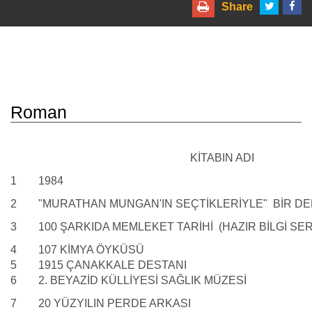
Share
Roman
KİTABIN ADI
1
1984
2
"MURATHAN MUNGAN'IN SEÇTİKLERİYLE" BİR DE
3
100 ŞARKIDA MEMLEKET TARİHİ (HAZIR BİLGİ SERİ
4
107 KİMYA ÖYKÜSÜ
5
1915 ÇANAKKALE DESTANI
6
2. BEYAZİD KÜLLİYESİ SAĞLIK MÜZESİ
7
20 YÜZYILIN PERDE ARKASI