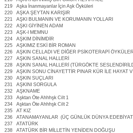
219
Aşka İnanmayanlar İçin Aşk Öyküleri
220
AŞKA ŞEYTAN KARIŞIR
221
AŞKI BULMANIN VE KORUMANIN YOLLARI
222
AŞKI GİYİNEN ADAM
223
AŞK-I MEMNU
224
AŞKIM DİNİMDİR
225
AŞKIMIZ ESKİ BİR ROMAN
226
AŞKIN CELLADI VE DİĞER PSİKOTERAPİ ÖYKÜLER
227
AŞKIN SANAL HALLERİ
228
AŞKIN SANAL HALLERİ (TÜRGÖKTE SESLENDİRİLD
229
AŞKIN SONU CİNAYETTİR PINAR KÜR İLE HAYAT 
230
AŞKIN SUÇLARI
231
AŞKINI SORGULA
232
AŞKNAME
233
Aşktan Öte Ahhhşk Cilt 1
234
Aşktan Öte Ahhhşk Cilt 2
235
AT KIZ
236
ATANAMAYANLAR (ÜÇ GÜNLÜK DÜNYA EDEBİYATI
237
ATATÜRK
238
ATATÜRK BİR MİLLETİN YENİDEN DOĞUŞU