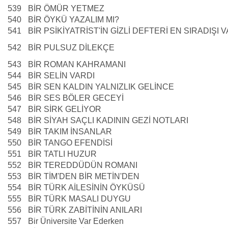
539
BİR ÖMÜR YETMEZ
540
BİR ÖYKÜ YAZALIM MI?
541
BİR PSİKİYATRİST'İN GİZLİ DEFTERİ EN SIRADIŞI
542
BİR PULSUZ DİLEKÇE
543
BİR ROMAN KAHRAMANI
544
BİR SELİN VARDI
545
BİR SEN KALDIN YALNIZLIK GELİNCE
546
BİR SES BÖLER GECEYİ
547
BİR SİRK GELİYOR
548
BİR SİYAH SAÇLI KADININ GEZİ NOTLARI
549
BİR TAKIM İNSANLAR
550
BİR TANGO EFENDİSİ
551
BİR TATLI HUZUR
552
BİR TEREDDÜDÜN ROMANI
553
BİR TİM'DEN BİR METİN'DEN
554
BİR TÜRK AİLESİNİN ÖYKÜSÜ
555
BİR TÜRK MASALI DUYGU
556
BİR TÜRK ZABİTİNİN ANILARI
557
Bir Üniversite Var Ederken