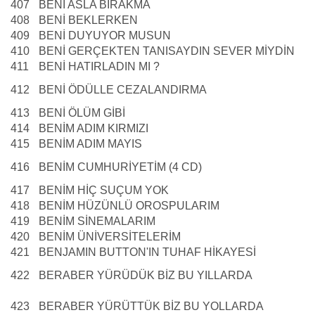
407
BENİ ASLA BIRAKMA
408
BENİ BEKLERKEN
409
BENİ DUYUYOR MUSUN
410
BENİ GERÇEKTEN TANISAYDIN SEVER MİYDİN
411
BENİ HATIRLADIN MI ?
412
BENİ ÖDÜLLE CEZALANDIRMA
413
BENİ ÖLÜM GİBİ
414
BENİM ADIM KIRMIZI
415
BENİM ADIM MAYIS
416
BENİM CUMHURİYETİM (4 CD)
417
BENİM HİÇ SUÇUM YOK
418
BENİM HÜZÜNLÜ OROSPULARIM
419
BENİM SİNEMALARIM
420
BENİM ÜNİVERSİTELERİM
421
BENJAMIN BUTTON'IN TUHAF HİKAYESİ
422
BERABER YÜRÜDÜK BİZ BU YILLARDA
423
BERABER YÜRÜTTÜK BİZ BU YOLLARDA