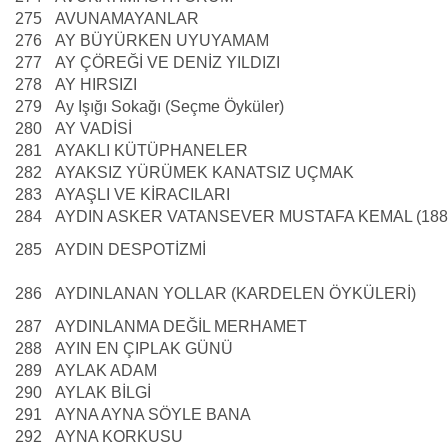
275
AVUNAMAYANLAR
276
AY BÜYÜRKEN UYUYAMAM
277
AY ÇÖREĞİ VE DENİZ YILDIZI
278
AY HIRSIZI
279
Ay Işığı Sokağı (Seçme Öyküler)
280
AY VADİSİ
281
AYAKLI KÜTÜPHANELER
282
AYAKSIZ YÜRÜMEK KANATSIZ UÇMAK
283
AYAŞLI VE KİRACILARI
284
AYDIN ASKER VATANSEVER MUSTAFA KEMAL (1881
285
AYDIN DESPOTİZMİ
286
AYDINLANAN YOLLAR (KARDELEN ÖYKÜLERİ)
287
AYDINLANMA DEĞİL MERHAMET
288
AYIN EN ÇIPLAK GÜNÜ
289
AYLAK ADAM
290
AYLAK BİLGİ
291
AYNA AYNA SÖYLE BANA
292
AYNA KORKUSU