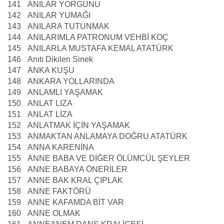
141
ANILAR YORGUNU
142
ANILAR YUMAĞI
143
ANILARA TUTUNMAK
144
ANILARIMLA PATRONUM VEHBİ KOÇ
145
ANILARLA MUSTAFA KEMAL ATATÜRK
146
Anıtı Dikilen Sinek
147
ANKA KUŞU
148
ANKARA YOLLARINDA
149
ANLAMLI YAŞAMAK
150
ANLAT LIZA
151
ANLAT LİZA
152
ANLATMAK İÇİN YAŞAMAK
153
ANMAKTAN ANLAMAYA DOĞRU ATATÜRK
154
ANNA KARENİNA
155
ANNE BABA VE DİĞER ÖLÜMCÜL ŞEYLER
156
ANNE BABAYA ÖNERİLER
157
ANNE BAK KRAL ÇIPLAK
158
ANNE FAKTÖRÜ
159
ANNE KAFAMDA BİT VAR
160
ANNE OLMAK