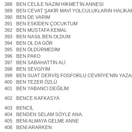
388
BEN CELİLE NAZIM HİKMET'İN ANNESİ
389
BEN CEVAT ŞAKİR MAVİ YOLCULUKLARIN HALİKA
390
BEN DE VARIM
391
BEN ESKİDEN ÇOCUKTUM
392
BEN MUSTAFA KEMAL
393
BEN NASIL BEN OLDUM
394
BEN OL DA GÖR
395
BEN ÖLDÜRMEDİM
396
BEN PAKO
397
BEN SABAHATTİN ALİ
398
BEN SEVGİYİM
399
BEN SUAT DERVİŞ FOSFORLU CEVRİYE'NİN YAZA
400
BEN TEZER ÖZLÜ
401
BEN YABANCI DEĞİLİM
402
BENCE KAFKASYA
403
BENCİL
404
BENDEN SELAM SÖYLE ANA.
405
BENİ ALMAYA GELME ANNE
406
BENİ ARARKEN