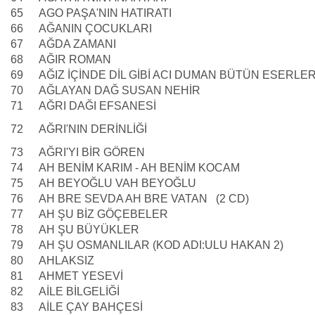
65
AGO PAŞA'NIN HATIRATI
66
AĞANIN ÇOCUKLARI
67
AĞDA ZAMANI
68
AĞIR ROMAN
69
AĞIZ İÇİNDE DİL GİBİ ACI DUMAN BÜTÜN ESERLER
70
AĞLAYAN DAĞ SUSAN NEHİR
71
AĞRI DAĞI EFSANESİ
72
AĞRI'NIN DERİNLİĞİ
73
AĞRI'YI BİR GÖREN
74
AH BENİM KARIM - AH BENİM KOCAM
75
AH BEYOĞLU VAH BEYOĞLU
76
AH BRE SEVDA AH BRE VATAN (2 CD)
77
AH ŞU BİZ GÖÇEBELER
78
AH ŞU BÜYÜKLER
79
AH ŞU OSMANLILAR (KOD ADI:ULU HAKAN 2)
80
AHLAKSIZ
81
AHMET YESEVİ
82
AİLE BİLGELİĞİ
83
AİLE ÇAY BAHÇESİ