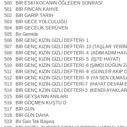
500
BİR ESKİ KOCANIN ÖĞLEDEN SONRASI
501
BİR FİNCAN KAHVE
502
BİR GARİP TARİH
503
BİR GECE YOLCULUĞU
504
BİR GECELİK SERÜVEN
505
Bir Gemide
506
BİR GENÇ KIZIN GİZLİ DEFTERİ- 1
507
BİR GENÇ KIZIN GİZLİ DEFTERİ- 10 (TAŞLAR YER
508
BİR GENÇ KIZIN GİZLİ DEFTERİ- 4 (ADIM ADIM HAY
509
BİR GENÇ KIZIN GİZLİ DEFTERİ- 5 (İŞTE HAYAT)
510
BİR GENÇ KIZIN GİZLİ DEFTERİ- 6 (ŞİMDİ DÜĞÜN 
511
BİR GENÇ KIZIN GİZLİ DEFTERİ- 8 (GÜNLER AKIP
512
BİR GENÇ KIZIN GİZLİ DEFTERİ- 9 (YA SEN OLMAS
513
BİR GENÇ KIZIN GİZLİ DEFTERİ-7 (HAYAT DEVAM 
514
BİR GENÇ KZIIN GİZLİ DEFTERİ-3 (KENDİ AYAKL
515
BİR GEYŞA'NIN ANILARI
516
BİR GÖÇMEN KUŞTU O
517
BİR GÜN
518
BİR GÜN DAHA
519
Bir Gün Tek Başına