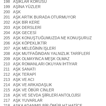
198
AŞIKLAR KORUSU
199
AŞİNA YÜZLER
200
AŞK
201
AŞK ARTIK BURADA OTURMUYOR
202
AŞK BİR KERE
203
AŞK DERSLERİ
204
AŞK GECESİ
205
AŞK KONUŞTUĞUMUZDA NE KONUŞURUZ
206
AŞK KÖPEKLİKTİR
207
AŞK MELEĞİNİN İŞLERİ
208
AŞK MUTFAĞINDAN YALNIZLIK TARİFLERİ
209
AŞK OLMAYINCA MEŞK OLMAZ
210
AŞK ROMANLARI OKUYAN İHTİYAR
211
AŞK SANATI
212
AŞK TERAPİ
213
AŞK VE ACI
214
AŞK VE ARKADAŞLIK
215
AŞK VE ÖBÜR CİNLER
216
AŞK VE SEVDA ŞİİRLERİ ANTOLOJİSİ
217
AŞK YUVARLAR
218
AŞKA ADANMIŞ BİR ÖMÜR HZ.HATİCE