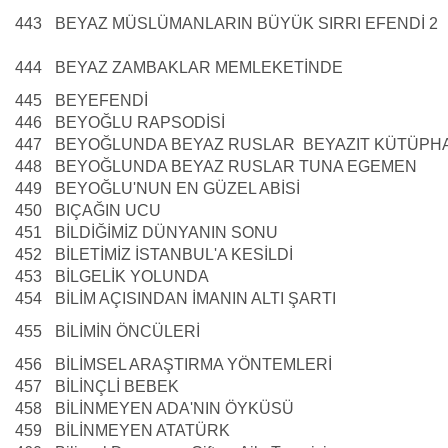
443
BEYAZ MÜSLÜMANLARIN BÜYÜK SIRRI EFENDİ 2
444
BEYAZ ZAMBAKLAR MEMLEKETİNDE
445
BEYEFENDİ
446
BEYOĞLU RAPSODİSİ
447
BEYOĞLUNDA BEYAZ RUSLAR BEYAZIT KÜTÜPH
448
BEYOĞLUNDA BEYAZ RUSLAR TUNA EGEMEN
449
BEYOĞLU'NUN EN GÜZEL ABİSİ
450
BIÇAĞIN UCU
451
BİLDİĞİMİZ DÜNYANIN SONU
452
BİLETİMİZ İSTANBUL'A KESİLDİ
453
BİLGELİK YOLUNDA
454
BİLİM AÇISINDAN İMANIN ALTI ŞARTI
455
BİLİMİN ÖNCÜLERİ
456
BİLİMSEL ARAŞTIRMA YÖNTEMLERİ
457
BİLİNÇLİ BEBEK
458
BİLİNMEYEN ADA'NIN ÖYKÜSÜ
459
BİLİNMEYEN ATATÜRK