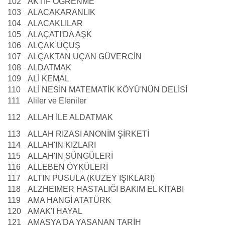
102
AKTİF ÖĞRENME
103
ALACAKARANLIK
104
ALACAKLILAR
105
ALAÇATI'DA AŞK
106
ALÇAK UÇUŞ
107
ALÇAKTAN UÇAN GÜVERCİN
108
ALDATMAK
109
ALİ KEMAL
110
ALİ NESİN MATEMATİK KÖYÜ'NÜN DELİSİ
111
Aliler ve Eleniler
112
ALLAH İLE ALDATMAK
113
ALLAH RIZASI ANONİM ŞİRKETİ
114
ALLAH'IN KIZLARI
115
ALLAH'IN SÜNGÜLERİ
116
ALLEBEN ÖYKÜLERİ
117
ALTIN PUSULA (KUZEY IŞIKLARI)
118
ALZHEIMER HASTALIĞI BAKIM EL KİTABI
119
AMA HANGİ ATATÜRK
120
AMAK'I HAYAL
121
AMASYA'DA YAŞANAN TARİH