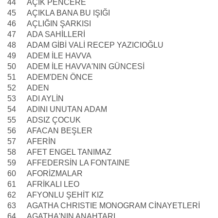
44
AÇIK PENCERE
45
AÇIKLA BANA BU IŞIĞI
46
AÇLIĞIN ŞARKISI
47
ADA SAHİLLERİ
48
ADAM GİBİ VALİ RECEP YAZICIOĞLU
49
ADEM İLE HAVVA
50
ADEM İLE HAVVA'NIN GÜNCESİ
51
ADEM'DEN ÖNCE
52
ADEN
53
ADI AYLİN
54
ADINI UNUTAN ADAM
55
ADSIZ ÇOCUK
56
AFACAN BEŞLER
57
AFERİN
58
AFET ENGEL TANIMAZ
59
AFFEDERSİN LA FONTAINE
60
AFORİZMALAR
61
AFRİKALI LEO
62
AFYONLU ŞEHİT KIZ
63
AGATHA CHRISTIE MONOGRAM CİNAYETLERİ
64
AGATHA'NIN ANAHTARI